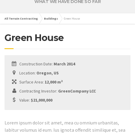
WHAT WE HAVE DONE SO FAR
All Terrain Contracting
Buildings
Green House
Green House
Construction Date:
March 2014
Location:
Oregon, US
2
Surface Area:
12,000 m
Contracting Investor:
GreenCompany LCC
Value:
$21,000,000
Lorem ipsum dolor sit amet, mea cu omnium urbanitas,
labitur volumus id eum. Ius ignota offendit similique et, sea