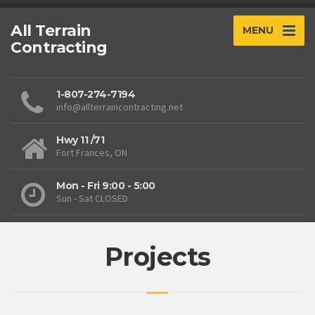
All Terrain
MENU
Contracting
1-807-274-7194
info@allterraincontracting.net
Hwy 11 /71
Fort Frances, ON
Mon - Fri 9:00 - 5:00
Sun - Sat CLOSED
Projects