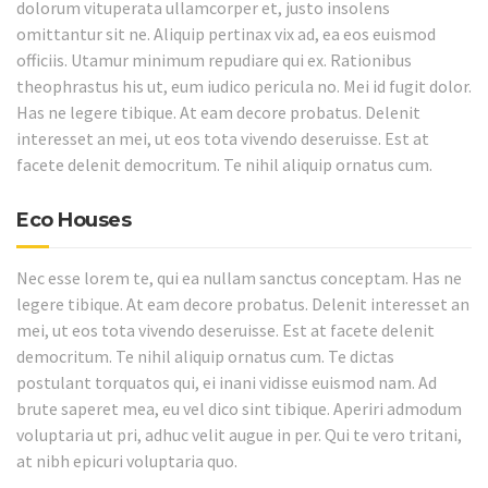
dolorum vituperata ullamcorper et, justo insolens
omittantur sit ne. Aliquip pertinax vix ad, ea eos euismod
officiis. Utamur minimum repudiare qui ex. Rationibus
theophrastus his ut, eum iudico pericula no. Mei id fugit dolor.
Has ne legere tibique. At eam decore probatus. Delenit
interesset an mei, ut eos tota vivendo deseruisse. Est at
facete delenit democritum. Te nihil aliquip ornatus cum.
Eco Houses
Nec esse lorem te, qui ea nullam sanctus conceptam. Has ne
legere tibique. At eam decore probatus. Delenit interesset an
mei, ut eos tota vivendo deseruisse. Est at facete delenit
democritum. Te nihil aliquip ornatus cum. Te dictas
postulant torquatos qui, ei inani vidisse euismod nam. Ad
brute saperet mea, eu vel dico sint tibique. Aperiri admodum
voluptaria ut pri, adhuc velit augue in per. Qui te vero tritani,
at nibh epicuri voluptaria quo.